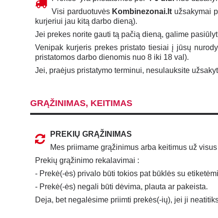
Visi parduotuvės
Kombinezonai.lt
užsakymai per
kurjeriui jau kitą darbo dieną).
Jei prekes norite gauti tą pačią dieną, galime pasiūly
Venipak kurjeris prekes pristato tiesiai į jūsų nurod
pristatomos darbo dienomis nuo 8 iki 18 val).
Jei, praėjus pristatymo terminui, nesulauksite užsak
GRĄŽINIMAS, KEITIMAS
PREKIŲ GRĄŽINIMAS
Mes priimame grąžinimus arba keitimus už visus
Prekių grąžinimo rekalavimai :
- Prekė(-ės) privalo būti tokios pat būklės su etiketėmi
- Prekė(-ės) negali būti dėvima, plauta ar pakeista.
Deja, bet negalėsime priimti prekės(-ių), jei ji neatiti