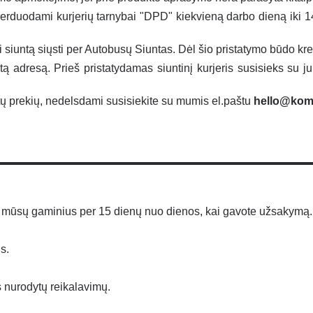
duodami kurjerių tarnybai "DPD" kiekvieną darbo dieną iki 14.0
ti siuntą siųsti per Autobusų Siuntas. Dėl šio pristatymo būdo kre
ytą adresą. Prieš pristatydamas siuntinį kurjeris susisieks su 
ytų prekių, nedelsdami susisiekite su mumis el.paštu
hello@komb
 mūsų gaminius per 15 dienų nuo dienos, kai gavote užsakymą.
s.
ks nurodytų reikalavimų.