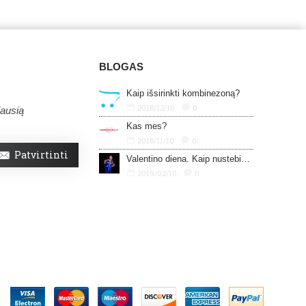
BLOGAS
Kaip išsirinkti kombinezoną?
2018/12/10
0
jausią
Kas mes?
2018/11/10
0
Patvirtinti
Valentino diena. Kaip nustebinti savo mylimąjį?
2019/02/10
0