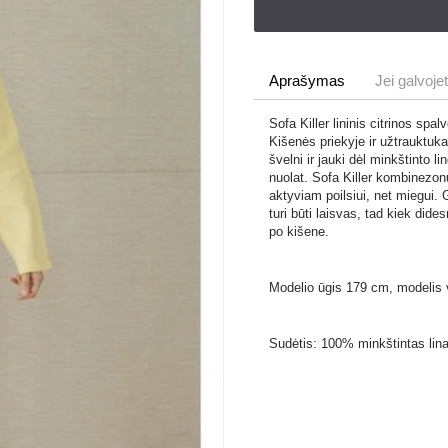
Aprašymas
Jei galvoj
Sofa Killer lininis citrinos s
Kišenės priekyje ir užtrauktukas
švelni ir jauki dėl minkštinto 
nuolat. Sofa Killer kombinezonų
aktyviam poilsiui, net miegui. G
turi būti laisvas, tad kiek dide
po kišene.
Modelio ūgis 179 cm, modelis v
Sudėtis: 100% minkštintas lina