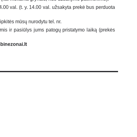
0 val. (t. y. 14.00 val. užsakyta prekė bus perduota
ipkitės mūsų nurodytu tel. nr.
jumis ir pasiūlys jums patogų pristatymo laiką (prekės
inezonai.lt