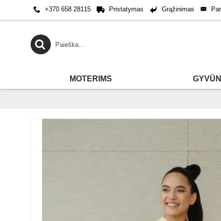
Pa
+370 658 28115
Pristatymas
Grąžinimas
MOTERIMS
GYVŪN