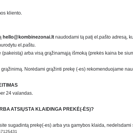
os kliento.
ką
hello@kombinezonai.lt
naudodami tą patį el.pašto adresą, kur
urodytu el.paštu.
ę (pakeistą) arba visą grąžinamąją išmoką (prekės kaina be siunt
 grąžinimą. Norėdami grąžinti prekę (-es) rekomenduojame naudoti
EITIMAS
per 24 valandas.
 ARBA ATSIŲSTA KLAIDINGA PREKĖ(-ĖS)?
usite sugadintą prekę(-es) arba yra gamybos klaida, nedelsdami
67125431