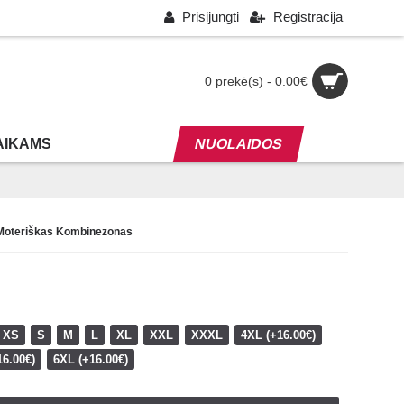
Prisijungti
Registracija
0 prekė(s) - 0.00€
AIKAMS
NUOLAIDOS
os Moteriškas Kombinezonas
XS
S
M
L
XL
XXL
XXXL
4XL (+16.00€)
16.00€)
6XL (+16.00€)