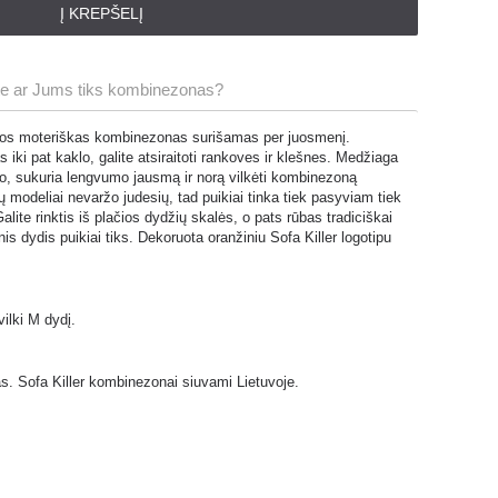
Į KREPŠELĮ
ete ar Jums tiks kombinezonas?
palvos moteriškas kombinezonas surišamas per juosmenį.
 iki pat kaklo, galite atsiraitoti rankoves ir klešnes. Medžiaga
lino, sukuria lengvumo jausmą ir norą vilkėti kombinezoną
 modeliai nevaržo judesių, tad puikiai tinka tiek pasyviam tiek
alite rinktis iš plačios dydžių skalės, o pats rūbas tradiciškai
snis dydis puikiai tiks. Dekoruota oranžiniu Sofa Killer logotipu
ilki M dydį.
s. Sofa Killer kombinezonai siuvami Lietuvoje.