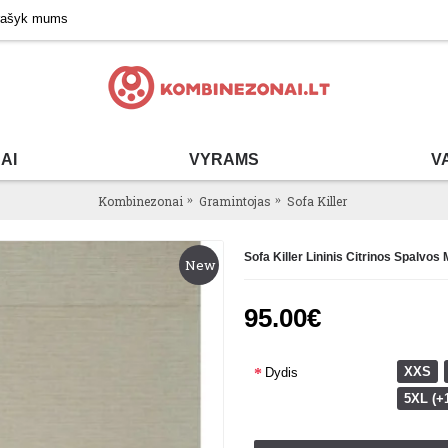
rašyk mums
AI
VYRAMS
V
Kombinezonai
Gramintojas
Sofa Killer
Sofa Killer Lininis Citrinos Spalv
New
95.00€
XXS
Dydis
5XL (+