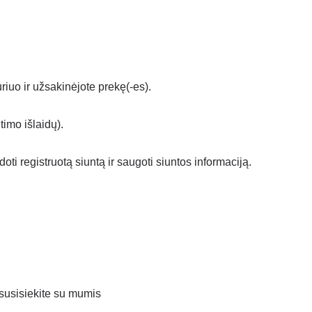
iuo ir užsakinėjote prekę(-es).
imo išlaidų).
 registruotą siuntą ir saugoti siuntos informaciją.
 susisiekite su mumis