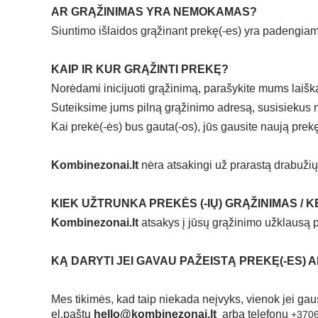
AR GRĄŽINIMAS YRA NEMOKAMAS?
Siuntimo išlaidos grąžinant prekę(-es) yra padengiam
KAIP IR KUR GRĄŽINTI PREKĘ?
Norėdami inicijuoti grąžinimą, parašykite mums laiš
Suteiksime jums pilną grąžinimo adresą, susisiekus n
Kai prekė(-ės) bus gauta(-os), jūs gausite naują prek
Kombinezonai.lt
nėra atsakingi už prarastą drabužių
KIEK UŽTRUNKA PREKĖS (-IŲ) GRĄŽINIMAS / K
Kombinezonai.lt
atsakys į jūsų grąžinimo užklausą 
KĄ DARYTI JEI GAVAU PAŽEISTĄ PREKĘ
(-ES)
Mes tikimės, kad taip niekada neįvyks, vienok jei ga
el.paštu
hello@kombinezonai.lt
arba telefonu
+370