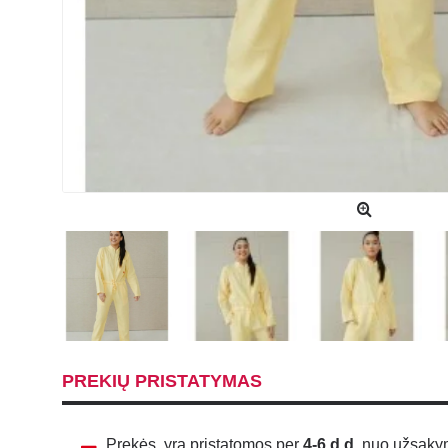
PREKIŲ PRISTATYMAS
Prekės yra pristatomos per
4-6 d.d.
nuo užsakymo