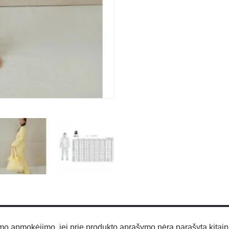
 apmokėjimo, jei prie produkto aprašymo nėra parašyta kitaip