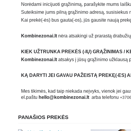
Norėdami inicijuoti grąžinimą, parašykite mums laiš
Suteiksime jums pilną grąžinimo adresą, susisiekus n
Kai prekė(-ės) bus gauta(-os), jūs gausite naują prek
Kombinezonai.lt
nėra atsakingi už prarastą drabužių
KIEK UŽTRUNKA PREKĖS (-IŲ) GRĄŽINIMAS / K
Kombinezonai.lt
atsakys į jūsų grąžinimo užklausą 
KĄ DARYTI JEI GAVAU PAŽEISTĄ PREKĘ
(-ES)
Mes tikimės, kad taip niekada neįvyks, vienok jei ga
el.paštu
hello@kombinezonai.lt
arba telefonu
+370
PANAŠIOS PREKĖS