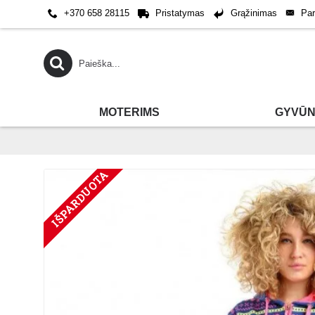
Pa
+370 658 28115
Pristatymas
Grąžinimas
MOTERIMS
GYVŪN
IŠPARDUOTA