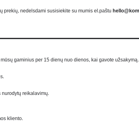
ytų prekių, nedelsdami susisiekite su mumis el.paštu
hello@komb
 mūsų gaminius per 15 dienų nuo dienos, kai gavote užsakymą.
s.
ks nurodytų reikalavimų.
os kliento.