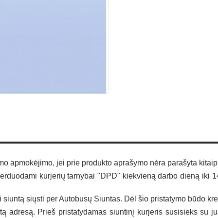
 apmokėjimo, jei prie produkto aprašymo nėra parašyta kitaip
duodami kurjerių tarnybai "DPD" kiekvieną darbo dieną iki 14.0
ti siuntą siųsti per Autobusų Siuntas. Dėl šio pristatymo būdo kre
ytą adresą. Prieš pristatydamas siuntinį kurjeris susisieks su 