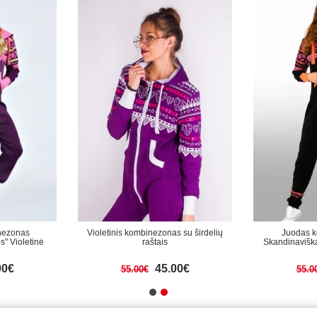
nezonas
Violetinis kombinezonas su širdelių
Juodas 
s" Violetinė
raštais
Skandinaviškai
00€
45.00€
55.00€
55.0