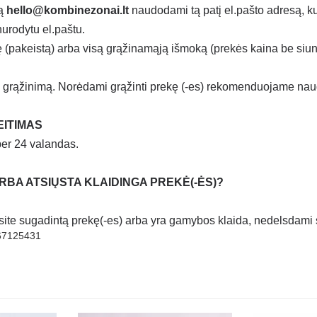
ką
hello@kombinezonai.lt
naudodami tą patį el.pašto adresą, kur
urodytu el.paštu.
ę (pakeistą) arba visą grąžinamąją išmoką (prekės kaina be siunt
 grąžinimą. Norėdami grąžinti prekę (-es) rekomenduojame naudoti
EITIMAS
per 24 valandas.
 ARBA ATSIŲSTA KLAIDINGA PREKĖ(-ĖS)?
usite sugadintą prekę(-es) arba yra gamybos klaida, nedelsdami
67125431