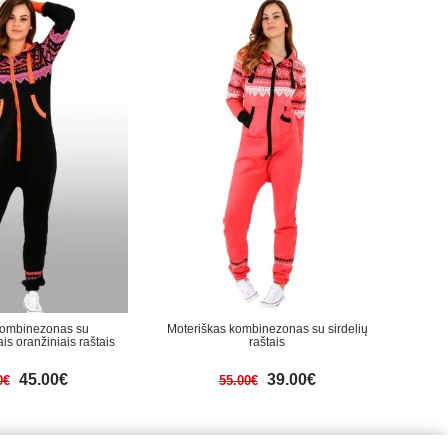
kombinezonas su
Moteriškas kombinezonas su sirdelių
s oranžiniais raštais
raštais
45.00€
39.00€
0€
55.00€