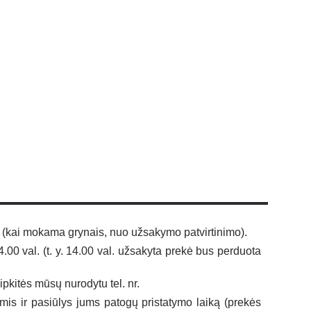
 (kai mokama grynais, nuo užsakymo patvirtinimo).
0 val. (t. y. 14.00 val. užsakyta prekė bus perduota
ipkitės mūsų nurodytu tel. nr.
jumis ir pasiūlys jums patogų pristatymo laiką (prekės