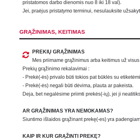
pristatomos darbo dienomis nuo 8 iki 18 val).
Jei, praėjus pristatymo terminui, nesulauksite užsak
GRĄŽINIMAS, KEITIMAS
PREKIŲ GRĄŽINIMAS
Mes priimame grąžinimus arba keitimus už visus
Prekių grąžinimo rekalavimai :
- Prekė(-ės) privalo būti tokios pat būklės su etiketėmi
- Prekė(-ės) negali būti dėvima, plauta ar pakeista.
Deja, bet negalėsime priimti prekės(-ių), jei ji neatiti
AR GRĄŽINIMAS YRA NEMOKAMAS?
Siuntimo išlaidos grąžinant prekę(-es) yra padengiam
KAIP IR KUR GRĄŽINTI PREKĘ?