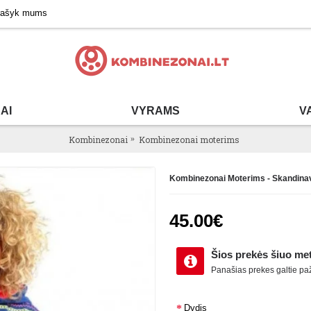
rašyk mums
AI
VYRAMS
V
Kombinezonai
Kombinezonai moterims
Kombinezonai Moterims - Skandina
45.00€
Šios prekės šiuo me
Panašias prekes galtie paži
Dydis