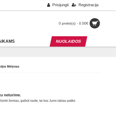
Prisijungti
Registracija
0 prekė(s) - 0.00€
AIKAMS
NUOLAIDOS
vijos Mėlynas
tu neturime.
ūrėti žemiau, galbūt rasite, tai kas Jums labiau patiks