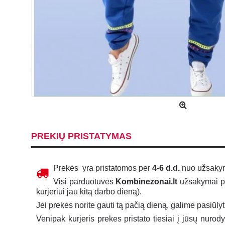
PREKIŲ PRISTATYMAS
Prekės yra pristatomos per
4-6 d.d.
nuo užsakymo
Visi parduotuvės
Kombinezonai.lt
užsakymai per
kurjeriui jau kitą darbo dieną).
Jei prekes norite gauti tą pačią dieną, galime pasiūly
Venipak kurjeris prekes pristato tiesiai į jūsų nurod