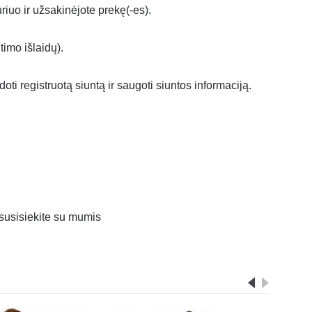
iuo ir užsakinėjote prekę(-es).
imo išlaidų).
 registruotą siuntą ir saugoti siuntos informaciją.
 susisiekite su mumis