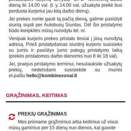
dieną iki 14.00 val. (t. y. 14.00 val. užsakyta prekė bus
perduota kurjeriui jau kitą darbo dieną).
Jei prekes norite gauti tą pačią dieną, galime pasiūlyti
siuntą siųsti per Autobusų Siuntas. Dėl šio pristatymo
būdo kreipkitės mūsų nurodytu tel. nr.
Venipak kurjeris prekes pristato tiesiai į jūsų nurodytą
adresą. Prieš pristatydamas siuntinį kurjeris susisieks
su jumis ir pasiūlys jums patogų pristatymo laiką
(prekės pristatomos darbo dienomis nuo 8 iki 18 val).
Jei, praėjus pristatymo terminui, nesulauksite užsakytų
prekių, nedelsdami susisiekite su mumis
el.paštu
hello@kombinezonai.lt
GRĄŽINIMAS, KEITIMAS
PREKIŲ GRĄŽINIMAS
Mes priimame grąžinimus arba keitimus už visus
mūsų gaminius per 15 dienų nuo dienos, kai gavote