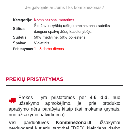
Jei galvojete ar Jums tiks kombinezonas?
Kategorija
:
Kombinezonai moterims
Šis žavus ryškių raštų kombinezonas suteiks
Stilius
:
daugiau spalvų Jūsų kasdienybėje.
Sudėtis
:
50% medvilnė, 50% poliesteris
Spalva
:
Violetinis
1 - 3 darbo dienos
Pristatymas
:
PREKIŲ PRISTATYMAS
Prekės yra pristatomos per
4-6 d.d.
nuo
užsakymo apmokėjimo, jei prie produkto
aprašymo nėra parašyta kitaip (kai mokama grynais,
nuo užsakymo patvirtinimo).
Visi parduotuvės
Kombinezonai.lt
užsakymai
perduodami kurjerių tarnybai "DPD" kiekvieną darbo