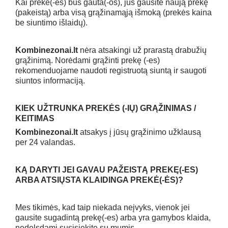
Kai prekė(-ės) bus gauta(-os), jūs gausite naują prekę
(pakeistą) arba visą grąžinamąją išmoką (prekės kaina
be siuntimo išlaidų).
Kombinezonai.lt
nėra atsakingi už prarastą drabužių
grąžinimą. Norėdami grąžinti prekę (-es)
rekomenduojame naudoti registruotą siuntą ir saugoti
siuntos informaciją.
KIEK UŽTRUNKA PREKĖS (-IŲ) GRĄŽINIMAS /
KEITIMAS
Kombinezonai.lt
atsakys į jūsų grąžinimo užklausą
per 24 valandas.
KĄ DARYTI JEI GAVAU PAŽEISTĄ PREKĘ
(-ES)
ARBA ATSIŲSTA KLAIDINGA PREKĖ(-ĖS)?
Mes tikimės, kad taip niekada neįvyks, vienok jei
gausite sugadintą prekę(-es) arba yra gamybos klaida,
nedelsdami susisiekite su mumis