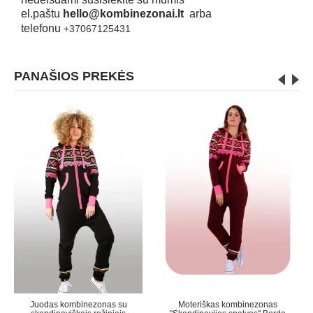
el.paštu
hello@kombinezonai.lt
arba
telefonu
+37067125431
PANAŠIOS PREKĖS
Juodas kombinezonas su
Moteriškas kombinezonas