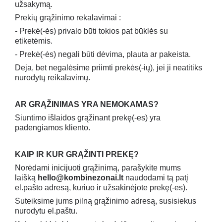
užsakymą.
Prekių grąžinimo rekalavimai :
- Prekė(-ės) privalo būti tokios pat būklės su
etiketėmis.
- Prekė(-ės) negali būti dėvima, plauta ar pakeista.
Deja, bet negalėsime priimti prekės(-ių), jei ji neatitiks
nurodytų reikalavimų.
AR GRĄŽINIMAS YRA NEMOKAMAS?
Siuntimo išlaidos grąžinant prekę(-es) yra
padengiamos kliento.
KAIP IR KUR GRĄŽINTI PREKĘ?
Norėdami inicijuoti grąžinimą, parašykite mums
laišką
hello@kombinezonai.lt
naudodami tą patį
el.pašto adresą, kuriuo ir užsakinėjote prekę(-es).
Suteiksime jums pilną grąžinimo adresą, susisiekus
nurodytu el.paštu.