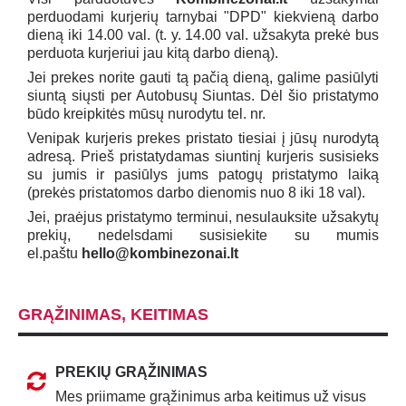
perduodami kurjerių tarnybai "DPD" kiekvieną darbo
dieną iki 14.00 val. (t. y. 14.00 val. užsakyta prekė bus
perduota kurjeriui jau kitą darbo dieną).
Jei prekes norite gauti tą pačią dieną, galime pasiūlyti
siuntą siųsti per Autobusų Siuntas. Dėl šio pristatymo
būdo kreipkitės mūsų nurodytu tel. nr.
Venipak kurjeris prekes pristato tiesiai į jūsų nurodytą
adresą. Prieš pristatydamas siuntinį kurjeris susisieks
su jumis ir pasiūlys jums patogų pristatymo laiką
(prekės pristatomos darbo dienomis nuo 8 iki 18 val).
Jei, praėjus pristatymo terminui, nesulauksite užsakytų
prekių, nedelsdami susisiekite su mumis
el.paštu
hello@kombinezonai.lt
GRĄŽINIMAS, KEITIMAS
PREKIŲ GRĄŽINIMAS
Mes priimame grąžinimus arba keitimus už visus