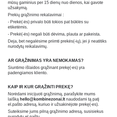
mūsų gaminius per 15 dienų nuo dienos, kai gavote
užsakymą.
Prekių grąžinimo rekalavimai :
- Prekė(-ės) privalo būti tokios pat būklės su
etiketėmis.
- Prekė(-ės) negali būti dėvima, plauta ar pakeista.
Deja, bet negalėsime priimti prekės(-ių), jei ji neatitiks
nurodytų reikalavimų.
AR GRĄŽINIMAS YRA NEMOKAMAS?
Siuntimo išlaidos grąžinant prekę(-es) yra
padengiamos kliento.
KAIP IR KUR GRĄŽINTI PREKĘ?
Norėdami inicijuoti grąžinimą, parašykite mums
laišką
hello@kombinezonai.lt
naudodami tą patį
el.pašto adresą, kuriuo ir užsakinėjote prekę(-es).
Suteiksime jums pilną grąžinimo adresą, susisiekus
nurodytu el.paštu.