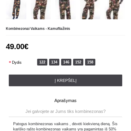
Kombinezonai Vaikams - Kamufliažinis
49.00€
122
134
146
152
158
Dydis
Į KREPŠELĮ
Aprašymas
Jei galvojete ar Jums tiks kombinezonas?
Patogus kombinezonas vaikams , dėvėti kiekvieną dieną. Šis
kariško rašto kombinezonas vaikams yra pagamintas iš 50%