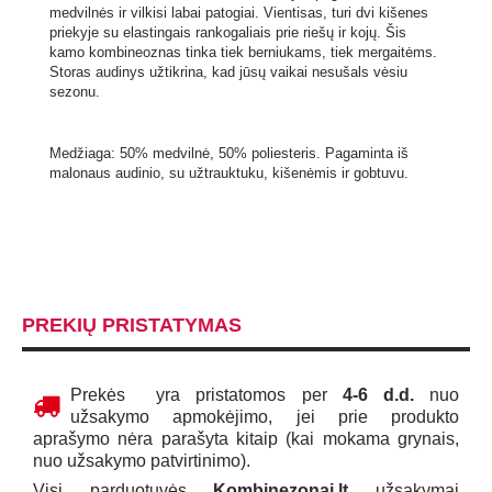
medvilnės ir vilkisi labai patogiai. Vientisas, turi dvi kišenes
priekyje su elastingais rankogaliais prie riešų ir kojų. Šis
kamo kombineoznas tinka tiek berniukams, tiek mergaitėms.
Storas audinys užtikrina, kad jūsų vaikai nesušals vėsiu
sezonu.
Medžiaga: 50% medvilnė, 50% poliesteris. Pagaminta iš
malonaus audinio, su užtrauktuku, kišenėmis ir gobtuvu.
PREKIŲ PRISTATYMAS
Prekės yra pristatomos per
4-6 d.d.
nuo
užsakymo apmokėjimo, jei prie produkto
aprašymo nėra parašyta kitaip (kai mokama grynais,
nuo užsakymo patvirtinimo).
Visi parduotuvės
Kombinezonai.lt
užsakymai