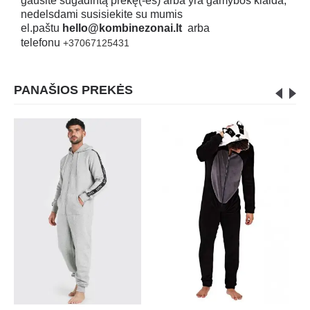
gausite sugadintą prekę(-es) arba yra gamybos klaida,
nedelsdami susisiekite su mumis
el.paštu
hello@kombinezonai.lt
arba
telefonu
+37067125431
PANAŠIOS PREKĖS