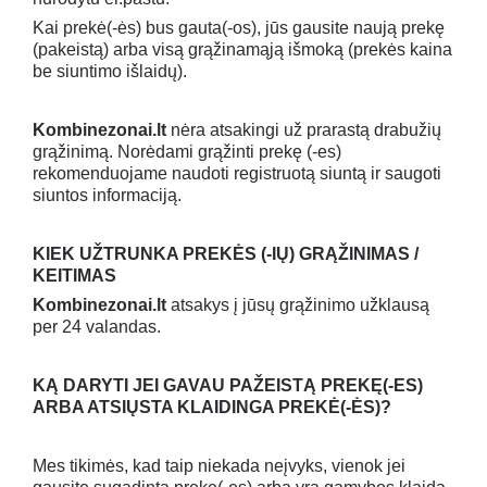
Kai prekė(-ės) bus gauta(-os), jūs gausite naują prekę
(pakeistą) arba visą grąžinamąją išmoką (prekės kaina
be siuntimo išlaidų).
Kombinezonai.lt
nėra atsakingi už prarastą drabužių
grąžinimą. Norėdami grąžinti prekę (-es)
rekomenduojame naudoti registruotą siuntą ir saugoti
siuntos informaciją.
KIEK UŽTRUNKA PREKĖS (-IŲ) GRĄŽINIMAS /
KEITIMAS
Kombinezonai.lt
atsakys į jūsų grąžinimo užklausą
per 24 valandas.
KĄ DARYTI JEI GAVAU PAŽEISTĄ PREKĘ
(-ES)
ARBA ATSIŲSTA KLAIDINGA PREKĖ(-ĖS)?
Mes tikimės, kad taip niekada neįvyks, vienok jei