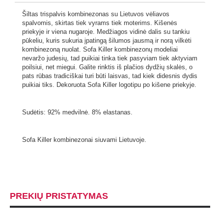
Šiltas trispalvis kombinezonas su Lietuvos vėliavos
spalvomis, skirtas tiek vyrams tiek moterims. Kišenės
priekyje ir viena nugaroje. Medžiagos vidinė dalis su tankiu
pūkeliu, kuris sukuria įpatingą šilumos jausmą ir norą vilkėti
kombinezoną nuolat. Sofa Killer kombinezonų modeliai
nevaržo judesių, tad puikiai tinka tiek pasyviam tiek aktyviam
poilsiui, net miegui. Galite rinktis iš plačios dydžių skalės, o
pats rūbas tradiciškai turi būti laisvas, tad kiek didesnis dydis
puikiai tiks. Dekoruota Sofa Killer logotipu po kišene priekyje.
Sudėtis: 92% medvilnė. 8% elastanas.
Sofa Killer kombinezonai siuvami Lietuvoje.
PREKIŲ PRISTATYMAS