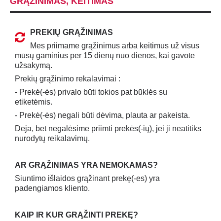
GRĄŽINIMAS, KEITIMAS
PREKIŲ GRĄŽINIMAS
Mes priimame grąžinimus arba keitimus už visus
mūsų gaminius per 15 dienų nuo dienos, kai gavote
užsakymą.
Prekių grąžinimo rekalavimai :
- Prekė(-ės) privalo būti tokios pat būklės su
etiketėmis.
- Prekė(-ės) negali būti dėvima, plauta ar pakeista.
Deja, bet negalėsime priimti prekės(-ių), jei ji neatitiks
nurodytų reikalavimų.
AR GRĄŽINIMAS YRA NEMOKAMAS?
Siuntimo išlaidos grąžinant prekę(-es) yra
padengiamos kliento.
KAIP IR KUR GRĄŽINTI PREKĘ?