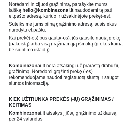
Norėdami inicijuoti grąžinimą, parašykite mums
laišką
hello@kombinezonai.lt
naudodami tą patį
el.pašto adresą, kuriuo ir užsakinėjote prekę(-es).
Suteiksime jums pilną grąžinimo adresą, susisiekus
nurodytu el.paštu.
Kai prekė(-ės) bus gauta(-os), jūs gausite naują prekę
(pakeistą) arba visą grąžinamąją išmoką (prekės kaina
be siuntimo išlaidų).
Kombinezonai.lt
nėra atsakingi už prarastą drabužių
grąžinimą. Norėdami grąžinti prekę (-es)
rekomenduojame naudoti registruotą siuntą ir saugoti
siuntos informaciją.
KIEK UŽTRUNKA PREKĖS (-IŲ) GRĄŽINIMAS /
KEITIMAS
Kombinezonai.lt
atsakys į jūsų grąžinimo užklausą
per 24 valandas.