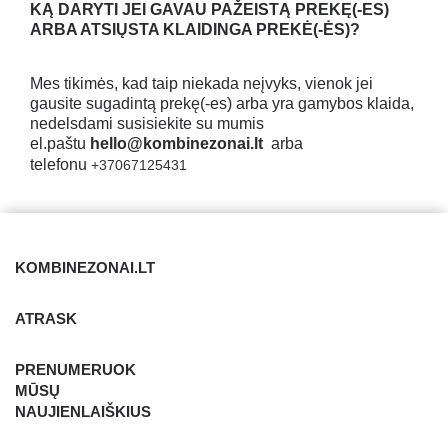
KĄ DARYTI JEI GAVAU PAŽEISTĄ PREKĘ
(-ES)
ARBA ATSIŲSTA KLAIDINGA PREKĖ(-ĖS)?
Mes tikimės, kad taip niekada neįvyks, vienok jei
gausite sugadintą prekę(-es) arba yra gamybos klaida,
nedelsdami susisiekite su mumis
el.paštu
hello@kombinezonai.lt
arba
telefonu
+37067125431
KOMBINEZONAI.LT
ATRASK
PRENUMERUOK
MŪSŲ
NAUJIENLAIŠKIUS