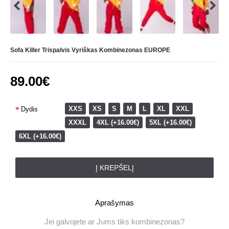
Sofa Killer Trispalvis Vyriškas Kombinezonas EUROPE
89.00€
XXS
XS
S
M
L
XL
XXL
Dydis
XXXL
4XL (+16.00€)
5XL (+16.00€)
6XL (+16.00€)
Į KREPŠELĮ
Aprašymas
Jei galvojete ar Jums tiks kombinezonas?