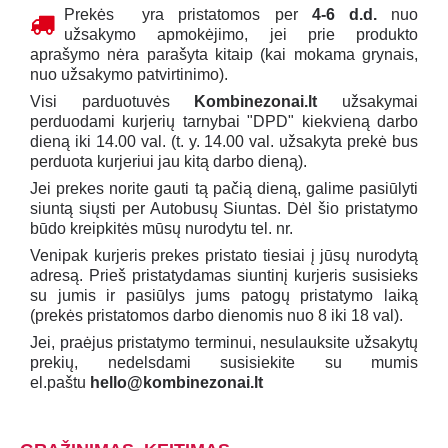
Prekės yra pristatomos per
4-6 d.d.
nuo
užsakymo apmokėjimo, jei prie produkto
aprašymo nėra parašyta kitaip (kai mokama grynais,
nuo užsakymo patvirtinimo).
Visi parduotuvės
Kombinezonai.lt
užsakymai
perduodami kurjerių tarnybai "DPD" kiekvieną darbo
dieną iki 14.00 val. (t. y. 14.00 val. užsakyta prekė bus
perduota kurjeriui jau kitą darbo dieną).
Jei prekes norite gauti tą pačią dieną, galime pasiūlyti
siuntą siųsti per Autobusų Siuntas. Dėl šio pristatymo
būdo kreipkitės mūsų nurodytu tel. nr.
Venipak kurjeris prekes pristato tiesiai į jūsų nurodytą
adresą. Prieš pristatydamas siuntinį kurjeris susisieks
su jumis ir pasiūlys jums patogų pristatymo laiką
(prekės pristatomos darbo dienomis nuo 8 iki 18 val).
Jei, praėjus pristatymo terminui, nesulauksite užsakytų
prekių, nedelsdami susisiekite su mumis
el.paštu
hello@kombinezonai.lt