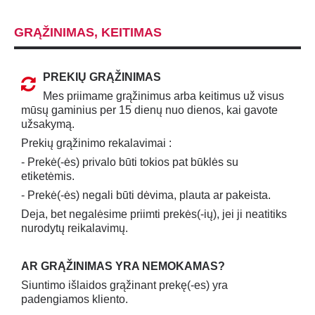
GRĄŽINIMAS, KEITIMAS
PREKIŲ GRĄŽINIMAS
Mes priimame grąžinimus arba keitimus už visus
mūsų gaminius per 15 dienų nuo dienos, kai gavote
užsakymą.
Prekių grąžinimo rekalavimai :
- Prekė(-ės) privalo būti tokios pat būklės su
etiketėmis.
- Prekė(-ės) negali būti dėvima, plauta ar pakeista.
Deja, bet negalėsime priimti prekės(-ių), jei ji neatitiks
nurodytų reikalavimų.
AR GRĄŽINIMAS YRA NEMOKAMAS?
Siuntimo išlaidos grąžinant prekę(-es) yra
padengiamos kliento.