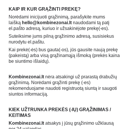
KAIP IR KUR GRĄŽINTI PREKĘ?
Norėdami inicijuoti grąžinimą, parašykite mums
laišką
hello@kombinezonai.lt
naudodami tą patį
el.pašto adresą, kuriuo ir užsakinėjote prekę(-es).
Suteiksime jums pilną grąžinimo adresą, susisiekus
nurodytu el.paštu.
Kai prekė(-ės) bus gauta(-os), jūs gausite naują prekę
(pakeistą) arba visą grąžinamąją išmoką (prekės kaina
be siuntimo išlaidų).
Kombinezonai.lt
nėra atsakingi už prarastą drabužių
grąžinimą. Norėdami grąžinti prekę (-es)
rekomenduojame naudoti registruotą siuntą ir saugoti
siuntos informaciją.
KIEK UŽTRUNKA PREKĖS (-IŲ) GRĄŽINIMAS /
KEITIMAS
Kombinezonai.lt
atsakys į jūsų grąžinimo užklausą
per 24 valandas.