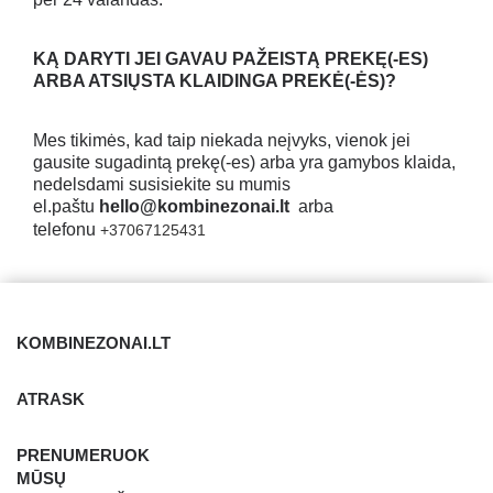
KĄ DARYTI JEI GAVAU PAŽEISTĄ PREKĘ
(-ES)
ARBA ATSIŲSTA KLAIDINGA PREKĖ(-ĖS)?
Mes tikimės, kad taip niekada neįvyks, vienok jei
gausite sugadintą prekę(-es) arba yra gamybos klaida,
nedelsdami susisiekite su mumis
el.paštu
hello@kombinezonai.lt
arba
telefonu
+37067125431
KOMBINEZONAI.LT
ATRASK
PRENUMERUOK
MŪSŲ