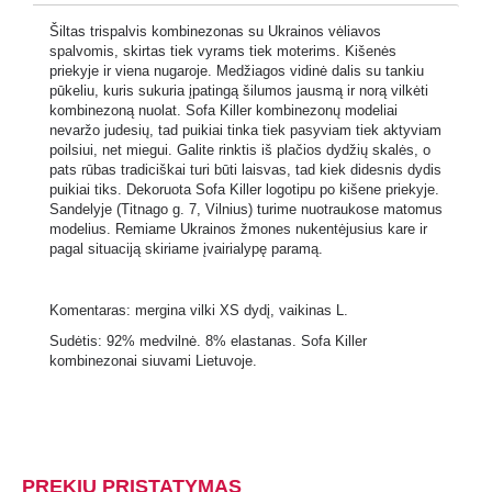
Šiltas trispalvis kombinezonas su Ukrainos vėliavos
spalvomis, skirtas tiek vyrams tiek moterims. Kišenės
priekyje ir viena nugaroje. Medžiagos vidinė dalis su tankiu
pūkeliu, kuris sukuria įpatingą šilumos jausmą ir norą vilkėti
kombinezoną nuolat. Sofa Killer kombinezonų modeliai
nevaržo judesių, tad puikiai tinka tiek pasyviam tiek aktyviam
poilsiui, net miegui. Galite rinktis iš plačios dydžių skalės, o
pats rūbas tradiciškai turi būti laisvas, tad kiek didesnis dydis
puikiai tiks. Dekoruota Sofa Killer logotipu po kišene priekyje.
Sandelyje (Titnago g. 7, Vilnius) turime nuotraukose matomus
modelius. Remiame Ukrainos žmones nukentėjusius kare ir
pagal situaciją skiriame įvairialypę paramą.
Komentaras: mergina vilki XS dydį, vaikinas L.
Sudėtis: 92% medvilnė. 8% elastanas. Sofa Killer
kombinezonai siuvami Lietuvoje.
PREKIŲ PRISTATYMAS