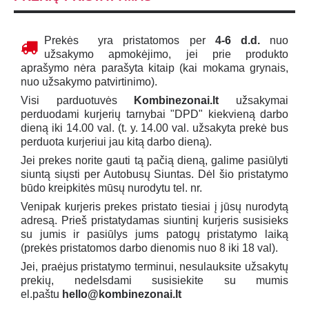
Prekės yra pristatomos per
4-6 d.d.
nuo
užsakymo apmokėjimo, jei prie produkto
aprašymo nėra parašyta kitaip (kai mokama grynais,
nuo užsakymo patvirtinimo).
Visi parduotuvės
Kombinezonai.lt
užsakymai
perduodami kurjerių tarnybai "DPD" kiekvieną darbo
dieną iki 14.00 val. (t. y. 14.00 val. užsakyta prekė bus
perduota kurjeriui jau kitą darbo dieną).
Jei prekes norite gauti tą pačią dieną, galime pasiūlyti
siuntą siųsti per Autobusų Siuntas. Dėl šio pristatymo
būdo kreipkitės mūsų nurodytu tel. nr.
Venipak kurjeris prekes pristato tiesiai į jūsų nurodytą
adresą. Prieš pristatydamas siuntinį kurjeris susisieks
su jumis ir pasiūlys jums patogų pristatymo laiką
(prekės pristatomos darbo dienomis nuo 8 iki 18 val).
Jei, praėjus pristatymo terminui, nesulauksite užsakytų
prekių, nedelsdami susisiekite su mumis
el.paštu
hello@kombinezonai.lt