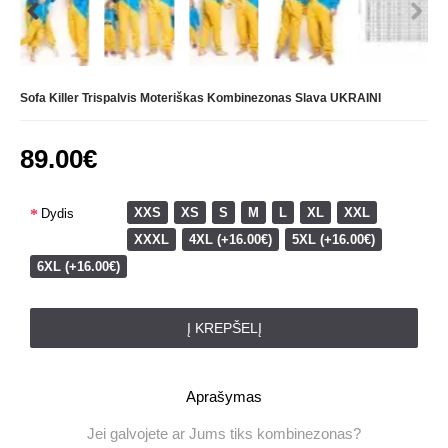
Sofa Killer Trispalvis Moteriškas Kombinezonas Slava UKRAINI
89.00€
XXS
XS
S
M
L
XL
XXL
Dydis
XXXL
4XL (+16.00€)
5XL (+16.00€)
6XL (+16.00€)
Į KREPŠELĮ
Aprašymas
Jei galvojete ar Jums tiks kombinezonas?